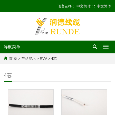
语言选择：
中文简体
∷
中文繁体
导航菜单
Toggl
navig
首 页
>
产品展示
>
RVV
>
4芯
4芯