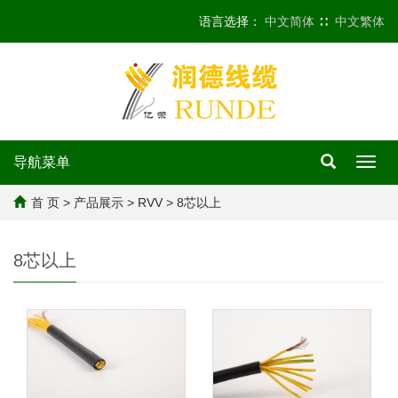
语言选择：
中文简体
∷
中文繁体
导航菜单
Toggl
navig
首 页
>
产品展示
>
RVV
>
8芯以上
8芯以上